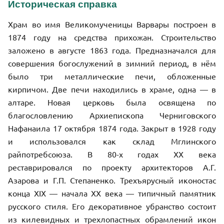
Историческая справка
Храм во имя Великомученицы Варвары построен в
1874 году на средства прихожан. С
троительство
заложено в августе 1863 года.
Предназначался для
совершения богослужений в зимний период, в нём
было три металлические печи, обложенные
кирпичом. Две печи находились в храме, одна — в
алтаре.
Новая церковь была освящена по
благословлению Архиепископа
Черниговского
Нафанаила 17 октября 1874 года. Закрыт в 1928 году
и использовался как склад Мглинского
райпотребсоюза. В 80-х годах XX века
реставрировался по проекту архитекторов А.Г.
Азарова и Г.П. Степаненко. Трехъярусный иконостас
конца XIX — начала XX века — типичный памятник
русского стиля. Его декоративное убранство состоит
из килевидных и трехлопастных обрамлений икон