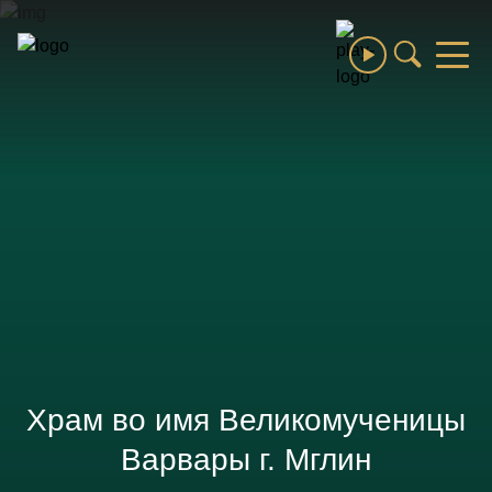
Сбросить
Выберите раздел
Все разделы
Епархия
Святые и святыни
Новости
Благочиния и монастыри
Образование
Храм во имя Великомученицы
Выберите раздел
Варвары г. Мглин