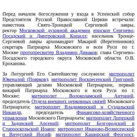
Перед началом богослужения у входа в Успенский собор
Предстоятеля Русской Православной Церкви встречали:
наместник Свято-Троицкой Сергиевой лавры,
ректор
Московской духовной академии
епископ Сергиево-
Посадский и Дмитровский Кирилл
; насельник Троице-
Сергиевой лавры архимандрит Макарий (Веретенников);
секретарь Патриарха Московского и всея Руси по г.
Москве
протопресвитер Владимир Диваков
; глава Сергиево-
Посадского городского округа Московской области О.В.
Ероханова.
За Литургией Его Святейшеству сослужили:
митрополит
Ювеналий (Поярков)
;
митрополит Воскресенский Григорий
,
управляющий делами Московской Патриархии, первый
викарий Патриарха Московского и всея Руси по г.
Москве;
митрополит Волоколамский Антоний
,
председатель
Отдела внешних церковных связей
Московского
Патриархата;
митрополит Владимирский и Суздальский
Никандр
, председатель
Финансово-хозяйственного
управления
Московского Патриархата;
митрополит Липецкий
и Задонский Арсений
;
митрополит Белгородский и
Старооскольский Иоанн
;
митрополит Иваново-Вознесенский
и Вичугский Иосиф
;
митрополит Каширский Феогност
,