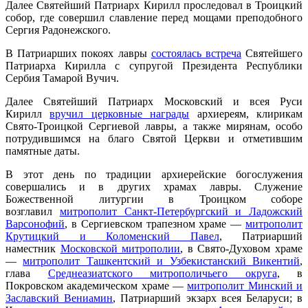
Далее Святейший Патриарх Кирилл проследовал в Троицкий
собор, где совершил славление перед мощами преподобного
Сергия Радонежского.
В Патриарших покоях лавры
состоялась встреча
Святейшего
Патриарха Кирилла с супругой Президента Республики
Сербия Тамарой Вучич.
Далее Святейший Патриарх Московский и всея Руси
Кирилл
вручил церковные награды
архиереям, клирикам
Свято-Троицкой Сергиевой лавры, а также мирянам, особо
потрудившимся на благо Святой Церкви и отметившим
памятные даты.
В этот день по традиции архиерейские богослужения
совершались и в других храмах лавры. Служение
Божественной литургии в Троицком соборе
возглавил
митрополит Санкт-Петербургский и Ладожский
Варсонофий
, в Сергиевском трапезном храме —
митрополит
Крутицкий и Коломенский Павел
, Патриарший
наместник
Московской митрополии
, в Свято-Духовом храме
—
митрополит Ташкентский и Узбекистанский Викентий
,
глава
Среднеазиатского митрополичьего округа
, в
Покровском академическом храме —
митрополит Минский и
Заславский Вениамин
, Патриарший экзарх всея Беларуси; в