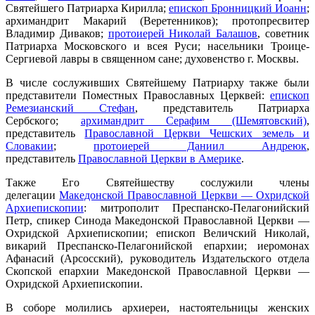
Святейшего Патриарха Кирилла;
епископ Бронницкий Иоанн
;
архимандрит Макарий (Веретенников); протопресвитер
Владимир Диваков;
протоиерей Николай Балашов
, советник
Патриарха Московского и всея Руси; насельники Троице-
Сергиевой лавры в священном сане; духовенство г. Москвы.
В числе сослуживших Святейшему Патриарху также были
представители Поместных Православных Церквей:
епископ
Ремезианский Стефан
, представитель Патриарха
Сербского;
архимандрит Серафим (Шемятовский)
,
представитель
Православной Церкви Чешских земель и
Словакии
;
протоиерей Даниил Андреюк
,
представитель
Православной Церкви в Америке
.
Также Его Святейшеству сослужили члены
делегации
Македонской Православной Церкви — Охридской
Архиепископии
: митрополит Преспанско-Пелагонийский
Петр, спикер Синода Македонской Православной Церкви —
Охридской Архиепископии; епископ Величский Николай,
викарий Преспанско-Пелагонийской епархии; иеромонах
Афанасий (Арсосский), руководитель Издательского отдела
Скопской епархии Македонской Православной Церкви —
Охридской Архиепископии.
В соборе молились архиереи, настоятельницы женских