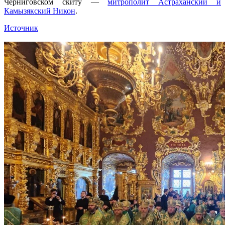
Черниговском скиту —
митрополит Астраханский и
Камызякский Никон
.
Источник