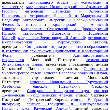
председатель
Синодального отдела по монастырям и
монашеству
;
митрополит Нижегородский и Арзамасский
Георгий
;
митрополит Луганский и Алчевский
Пантелеимон
;
митрополит Донецкий и Мариупольский
Владимир
;
митрополит Самарский и Новокуйбышевский
Феодосий
;
митрополит Красноярский и Ачинский
Никита
;
митрополит Смоленский и Дорогобужский
Исидор
;
митрополит Псковский и Порховский
Матфей
;
митрополит Звенигородский Арсений
;
митрополит
Екатеринбургский и Верхотурский Евгений
,
председатель
Синодального отдела религиозного образования
и катехизации
;
архиепископ Одинцовский и Красногорский
Фома
, руководитель
Административного
секретариата
Московской Патриархии;
архиепископ
Зеленоградский Савва
, заместитель управляющего делами
Московской Патриархии, председатель
Синодального
миссионерского отдела
;
епископ Павлово-Посадский Силуан
,
заместитель управляющего делами Московской
Патриархии;
епископ Норильский и Туруханский
Агафангел
;
епископ Истринский Серафим
,
председатель
Синодального молодежного отдела
;
епископ
Джанкойский и Раздольненский Алексий
; епископ Сергиево-
Посадский и Дмитровский Кирилл;
епископ Ноябрьский
Феодосий
;
епископ Троицкий и Южноуральский
Павел
;
епископ Раменский Алексий
, личный секретарь