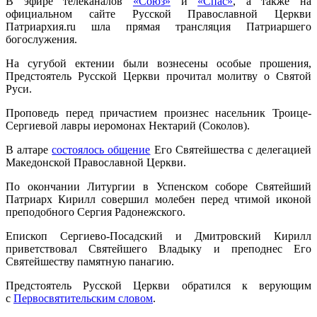
В эфире телеканалов
«Союз»
и
«Спас»
, а также на
официальном сайте Русской Православной Церкви
Патриархия.ru шла прямая трансляция Патриаршего
богослужения.
На сугубой ектении были вознесены особые прошения,
Предстоятель Русской Церкви прочитал молитву о Святой
Руси.
Проповедь перед причастием произнес насельник Троице-
Сергиевой лавры иеромонах Нектарий (Соколов).
В алтаре
состоялось общение
Его Святейшества с делегацией
Македонской Православной Церкви.
По окончании Литургии в Успенском соборе Святейший
Патриарх Кирилл совершил молебен перед чтимой иконой
преподобного Сергия Радонежского.
Епископ Сергиево-Посадский и Дмитровский Кирилл
приветствовал Святейшего Владыку и преподнес Его
Святейшеству памятную панагию.
Предстоятель Русской Церкви обратился к верующим
с
Первосвятительским словом
.