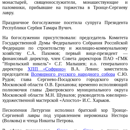
монастырей, священнослужители, монашествующие и
паломники, прибывшие на торжества в Троице-Сергиеву
лавру.
Праздничное богослужение посетила супруга Президента
Республики Сербия Тамара Вучич.
На богослужении присутствовали: председатель Комитета
Государственной Думы Федерального Собрания Российской
Федерации по строительству и жилищно-коммунальному
хозяйству С.А. Пахомов; первый вице-президент —
финансовый директор, член Совета директоров ПАО «ГМК
"Норильский никель"» С.Г. Малышев; и.о. генерального
директора
ХПП «Софрино»
В.А. Левин; заместитель
председателя
Всемирного русского народного собора
С.Ю.
Рудов; глава Сергиево-Посадского городского округа
Московской области О.В. Ероханова; временно исполняющий
полномочия главы Дмитровского муниципального округа
Московской области М.Н. Шувалов; руководитель ювелирно-
художественной мастерской «Апостол» И.С. Харьков.
Песнопения Литургии исполнил братский хор Троице-
Сергиевой лавры под управлением иеромонаха Нестора
(Волкова) и чтеца Никиты Петрова.