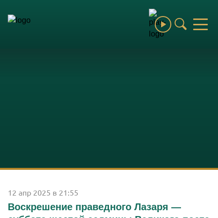
Сбросить
Выберите раздел
Все разделы
Епархия
Святые и святыни
Новости
Благочиния и монастыри
Образование
12 апр 2025 в 21:55
Выберите раздел
Воскрешение праведного Лазаря —