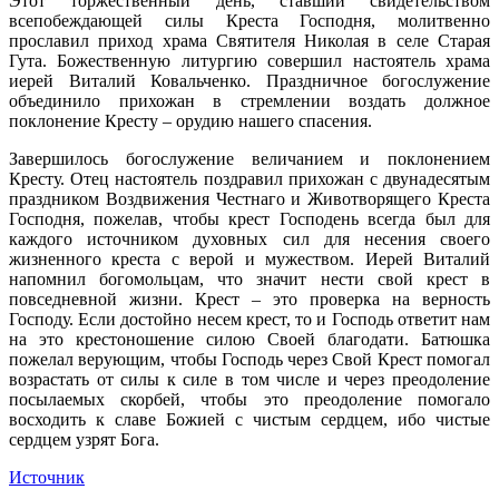
Этот торжественный день, ставший свидетельством
всепобеждающей силы Креста Господня, молитвенно
прославил приход храма Святителя Николая в селе Старая
Гута. Божественную литургию совершил настоятель храма
иерей Виталий Ковальченко. Праздничное богослужение
объединило прихожан в стремлении воздать должное
поклонение Кресту – орудию нашего спасения.
Завершилось богослужение величанием и поклонением
Кресту. Отец настоятель поздравил прихожан с двунадесятым
праздником Воздвижения Честнаго и Животворящего Креста
Господня, пожелав, чтобы крест Господень всегда был для
каждого источником духовных сил для несения своего
жизненного креста с верой и мужеством. Иерей Виталий
напомнил богомольцам, что значит нести свой крест в
повседневной жизни. Крест – это проверка на верность
Господу. Если достойно несем крест, то и Господь ответит нам
на это крестоношение силою Своей благодати. Батюшка
пожелал верующим, чтобы Господь через Свой Крест помогал
возрастать от силы к силе в том числе и через преодоление
посылаемых скорбей, чтобы это преодоление помогало
восходить к славе Божией с чистым сердцем, ибо чистые
сердцем узрят Бога.
Источник