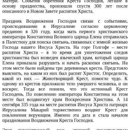
Матери. События обретения Креста Господня, легшие в
основу празднества, произошли спустя 300 лет после
описанного в Новом Завете распятия Христа.
Праздник Воздвижения Господня связан с событиями,
происходившими в Иерусалиме согласно церковному
преданию в 326 году, когда мать первого христианского
императора Константина Великого царица Елена отправилась
в Палестину для поиска святынь, связанных с земной жизнью
Господа нашего Иисуса Христа. На горе Голгофе – месте
распятия Христа – в то время для уничтожения следов
христианства был возведен языческий храм, который царица
Елена приказала разрушить и начать раскопки святынь. На
этом месте были найдены три деревянных креста. Предстояло
выяснить, на каком из них был распят Христос. Определить,
какой из них — Животворящий Крест, помогло чудо. К
одному из крестов приложили тело умершего человека, и он
воскрес. Тогда все поняли, что это истинный Крест
Господень. По повелению императора Константина на этом
месте был воздвигнут храм Воскресения Христова. А 14
сентября 335 года на месте распятия Иисуса Христа патриарх
Иерусалима Макарий торжественно воздвиг Крест для
поклонения верующим. Именно эта дата и стала началом
празднования Воздвижения Креста Господня.