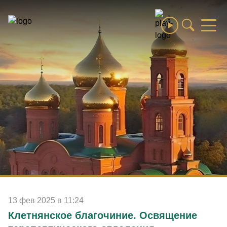
Сбросить
Выберите раздел
Все разделы
Епархия
Святые и святыни
Новости
Благочиния и монастыри
Образование
13 фев 2025 в 11:24
Выберите раздел
Клетнянское благочиние. Освящение