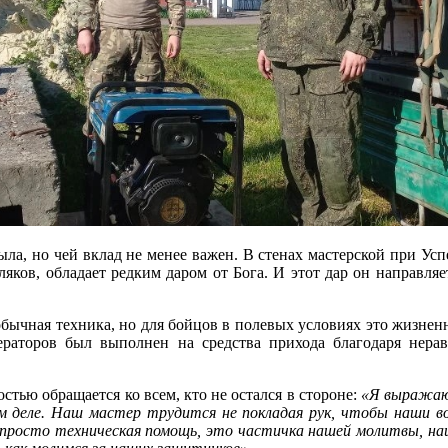
 тыла, но чей вклад не менее важен. В стенах мастерской при У
ляков, обладает редким даром от Бога. И этот дар он направля
обычная техника, но для бойцов в полевых условиях это жизненн
раторов был выполнен на средства прихода благодаря нерав
тью обращается ко всем, кто не остался в стороне:
«Я выражаю 
 деле. Наш мастер трудится не покладая рук, чтобы наши во
росто техническая помощь, это частичка нашей молитвы, наш