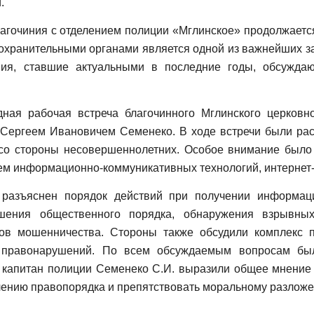
.
агочиния с отделением полиции «Мглинское» продолжается
охранительными органами является одной из важнейших за
ия, ставшие актуальными в последние годы, обсужда
ная рабочая встреча благочинного Мглинского церковн
 Сергеем Ивановичем Семенеко. В ходе встречи были ра
со стороны несовершеннолетних. Особое внимание было
ем информационно-коммуникативных технологий, интернет-
 разъяснен порядок действий при получении информац
ушения общественного порядка, обнаружения взрывны
тов мошенничества. Стороны также обсудили комплекс п
 правонарушений. По всем обсуждаемым вопросам были
 капитан полиции Семенеко С.И. выразили общее мнение
плению правопорядка и препятствовать моральному разлож