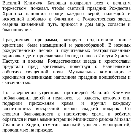
Василий Климчук. Батюшка поздравил всех с великим
торжеством, пожелал, чтобы светлый праздник Рождества
Христова наполнил сердце каждого верой, надеждой и
искренней любовью к ближним, а Рождественская звезда
озарила жизненный путь, принося в дом мир, согласие и
благополучие.
Праздничная программа, которую подготовили юные
христиане, была насыщенной и разнообразной. В нежных
рождественских песнях и поучительных театрализованных
зарисовках дети прославляли Господа нашего Иисуса Христа.
Пастухи и волхвы, Рождественская звезда и христославы
предстали пред зрителями, повествуя о Евангельских
событиях священной ночи. Музыкальная композиция с
красивыми снежинками наполнила праздник волшебством и
сказочностью.
По завершении утренника протоиерей Василий Климчук
поблагодарил детей и педагогов за радость, которую они
подарили прихожанам храма, и вручил каждому
воспитаннику воскресной школы сладкий подарок. Со
словами благодарности к настоятелю храма и ребятам
обратился и глава администрации Мглинского района Михаил
Иванович Ходин, отметив высокий уровень мероприятий,
проводимых на приходе.